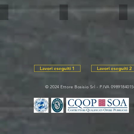
App.to SML015
App.to SML015
App.
Lavori eseguiti 1
Lavori eseguiti 2
© 2024 Ettore Bosisio Srl - P.IVA 09891840150